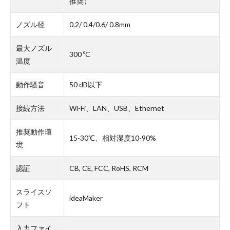
推奨）
ノズル径
0.2/ 0.4/0.6/ 0.8mm
最大ノズル
300 ºC
温度
動作騒音
50 dB以下
接続方法
Wi-Fi、LAN、USB、Ethernet
推奨動作環
15-30℃、相対湿度10-90%
境
認証
CB, CE, FCC, RoHS, RCM
スライスソ
ideaMaker
フト
入力ファイ