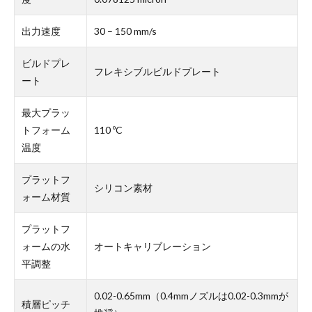
出力速度
30 – 150 mm/s
ビルドプレ
フレキシブルビルドプレート
ート
最大プラッ
トフォーム
110 ºC
温度
プラットフ
シリコン素材
ォーム材質
プラットフ
ォームの水
オートキャリブレーション
平調整
0.02-0.65mm（0.4mmノズルは0.02-0.3mmが
積層ピッチ