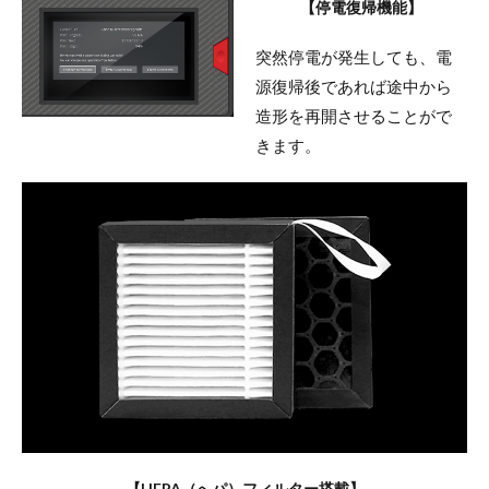
【停電復帰機能】
突然停電が発生しても、電
源復帰後であれば途中から
造形を再開させることがで
きます。
【HEPA（へパ）フィルター搭載】