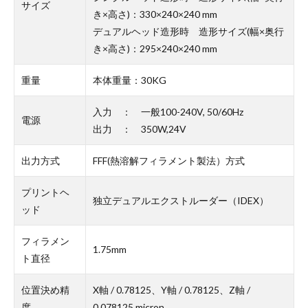
サイズ
き×高さ)：330×240×240 mm
デュアルヘッド造形時 造形サイズ(幅×奥行
き×高さ)：295×240×240 mm
重量
本体重量：30KG
入力 ： 一般100-240V, 50/60Hz
電源
出力 ： 350W,24V
出力方式
FFF(熱溶解フィラメント製法）方式
プリントヘ
独立デュアルエクストルーダー（IDEX）
ッド
フィラメン
1.75mm
ト直径
位置決め精
X軸 / 0.78125、Y軸 / 0.78125、Z軸 /
度
0.078125 micron